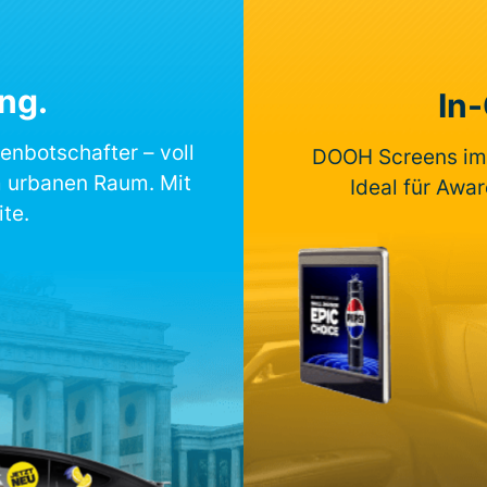
ng.
In
nbotschafter – voll
DOOH Screens im
im urbanen Raum. Mit
Ideal für Awa
te.