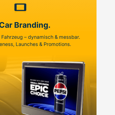
-Car Branding.
 Fahrzeug – dynamisch & messbar.
reness, Launches & Promotions.